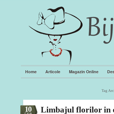
Home
Articole
Magazin Online
Des
Tag Arc
10
Limbajul florilor in
FEB