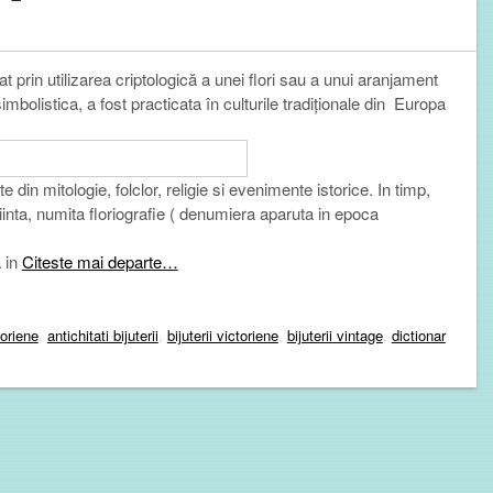
 prin utilizarea criptologică a unei flori sau a unui aranjament
bolistica, a fost practicata în culturile tradiționale din Europa
te din mitologie, folclor, religie si evenimente istorice. In timp,
tiinta, numita
floriografie
( denumiera aparuta in epoca
a in
Citeste mai departe…
toriene
,
antichitati bijuterii
,
bijuterii victoriene
,
bijuterii vintage
,
dictionar