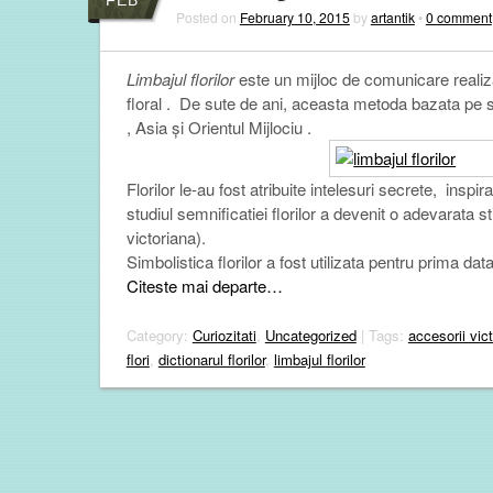
Posted on
February 10, 2015
by
artantik
•
0 comment
Limbajul florilor
este un mijloc de comunicare realizat
floral . De sute de ani, aceasta metoda bazata pe sim
, Asia și Orientul Mijlociu .
Florilor le-au fost atribuite intelesuri secrete, inspira
studiul semnificatiei florilor a devenit o adevarata s
victoriana).
Simbolistica florilor a fost utilizata pentru prima dat
Citeste mai departe…
Category:
Curiozitati
,
Uncategorized
| Tags:
accesorii vic
flori
,
dictionarul florilor
,
limbajul florilor