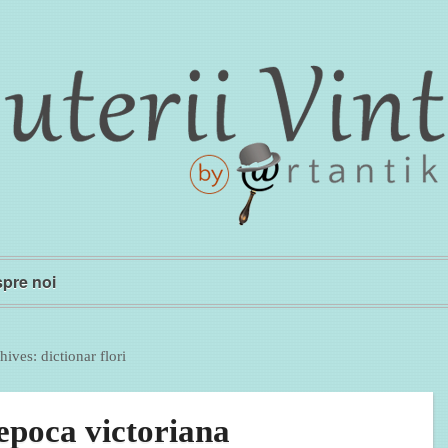
pre noi
hives:
dictionar flori
 epoca victoriana