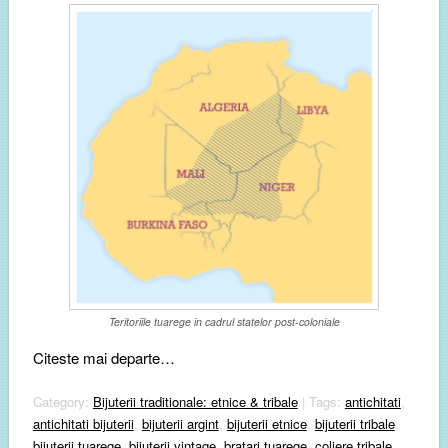
Teritoriile tuarege in cadrul statelor post-coloniale
Citeste mai departe…
Category:
Bijuterii traditionale: etnice & tribale
| Tags:
antichitati
,
antichitati bijuterii
,
bijuterii argint
,
bijuterii etnice
,
bijuterii tribale
,
bijuterii tuarege
,
bijuterii vintage
,
bratari tuarege
,
coliere tribale
,