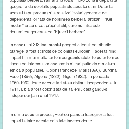
geografic de celelalte populatii ale acestei etnii. Datorita
acestui fapt, precum si a relativei izolari generate de
dependenta lor fata de nobilimea berbera, artizanii ”Kel
Inedan” si-au creat propriul stil, care nu intra sub
denumirea generala de ”bijuterii berbere”.
In secolul al XIX-lea, arealul geografic locuit de triburile
tuarege, a fost scindat de colonistii europeni, acesta fiind
impartit in mai multe teritorii cu granite stabilite pe criterii ce
tineau de interesul lor economic si mai putin de structura
etnica a populatiei. Colonii franceze:
Mali
(
1890)
,
Burkina
Faso
(
1896
)
,
Algeria
(
1832
)
,
Niger
(
1922)
. In perioada
1960-1962, toate aceste tari si-au obtinut independenta.
In
1911, Libia
a fost
colonizat
a
de italieni
,
castigandu-si
independența
in
anul 1947.
In urma acestui proces,
vechea
patrie
a tuaregilor
a fost
impartita intre aceste noi state independente.