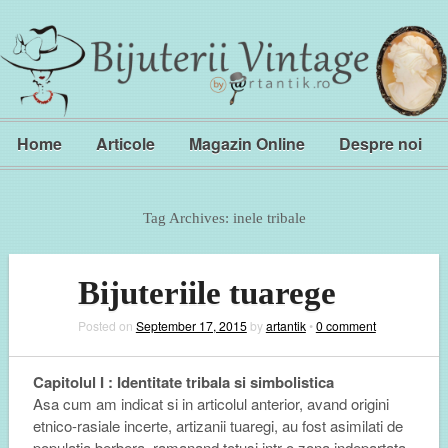
Home
Articole
Magazin Online
Despre noi
Tag Archives:
inele tribale
Bijuteriile tuarege
Posted on
September 17, 2015
by
artantik
•
0 comment
Capitolul I : Identitate tribala si simbolistica
Asa cum am indicat si in articolul anterior, avand origini
etnico-rasiale incerte, artizanii tuaregi, au fost asimilati de
populatia berbera, ramanand totusi intr-o zona indepartata