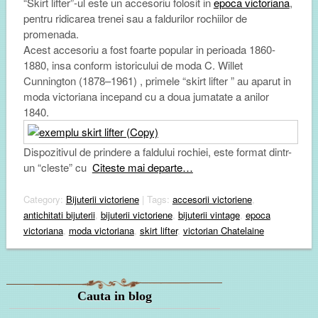
“Skirt lifter”-ul este un accesoriu folosit in
epoca victoriana
,
pentru ridicarea trenei sau a faldurilor rochiilor de
promenada.
Acest accesoriu a fost foarte popular in perioada 1860-
1880, insa conform istoricului de moda C. Willet
Cunnington (1878–1961) , primele “skirt lifter ” au aparut in
moda victoriana incepand cu a doua jumatate a anilor
1840.
Dispozitivul de prindere a faldului rochiei, este format dintr-
un “cleste” cu
Citeste mai departe…
Category:
Bijuterii victoriene
| Tags:
accesorii victoriene
,
antichitati bijuterii
,
bijuterii victoriene
,
bijuterii vintage
,
epoca
victoriana
,
moda victoriana
,
skirt lifter
,
victorian Chatelaine
Cauta in blog