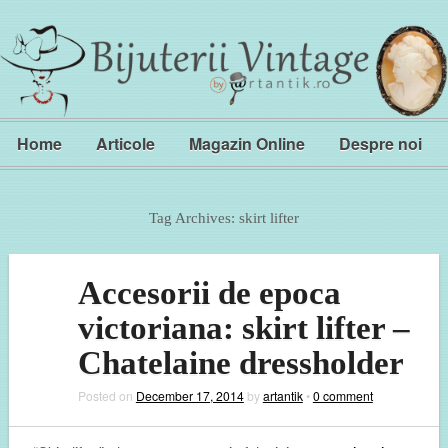
Home
Articole
Magazin Online
Despre noi
Tag Archives:
skirt lifter
Accesorii de epoca
victoriana: skirt lifter –
Chatelaine dressholder
Posted on
December 17, 2014
by
artantik
•
0 comment