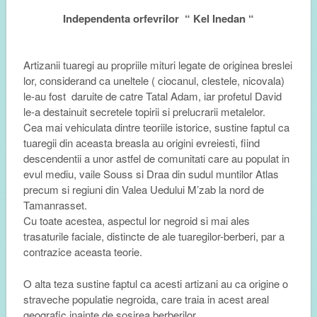
Independenta orfevrilor “ Kel Inedan “
Artizanii tuaregi au propriile mituri legate de originea breslei
lor, considerand ca uneltele ( ciocanul, clestele, nicovala)
le-au fost
daruite de
catre Tatal Adam, iar profetul David
le-a destainuit secretele topirii si prelucrarii metalelor.
Cea mai vehiculata dintre teoriile istorice, sustine faptul ca
tuaregii din aceasta breasla au origini evreiesti, fiind
descendentii
a unor astfel de comunitati care au populat in
evul mediu,
vaile Souss si Draa
din sudul muntilor Atlas
precum si
regiuni
din Valea Uedului M’zab la nord de
Tamanrasset.
Cu toate acestea, aspectul lor negroid si mai ales
trasaturile faciale, distincte de ale tuaregilor-berberi, par a
contrazice aceasta teorie.
O alta teza sustine faptul ca acesti artizani au ca origine o
straveche populatie negroida, care traia in acest areal
geografic inainte de sosirea berberilor.