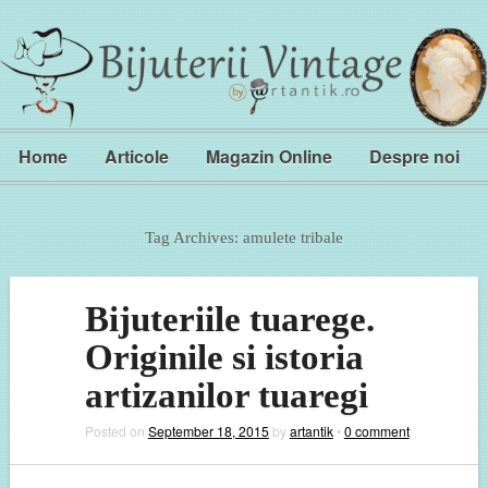
Home
Articole
Magazin Online
Despre noi
Tag Archives:
amulete tribale
Bijuteriile tuarege.
Originile si istoria
artizanilor tuaregi
Posted on
September 18, 2015
by
artantik
•
0 comment