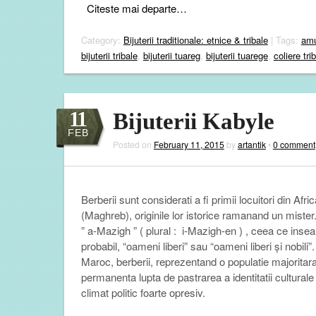
Citeste mai departe…
Category:
Bijuterii traditionale: etnice & tribale
| Tags:
amu
bijuterii tribale
,
bijuterii tuareg
,
bijuterii tuarege
,
coliere tri
11
Bijuterii Kabyle
FEB
Posted on
February 11, 2015
by
artantik
•
0 comment
Berberii sunt considerati a fi primii locuitori din Afr
(Maghreb), originile lor istorice ramanand un miste
” a-Mazigh ” ( plural :
i-
Mazigh-en
)
, ceea ce inse
probabil,
“
oameni
liberi
” sau
“oameni liberi și nobili”
.
Maroc, berberii, reprezentand o populatie majoritar
permanenta lupta de pastrarea a identitatii culturale s
climat politic foarte opresiv.