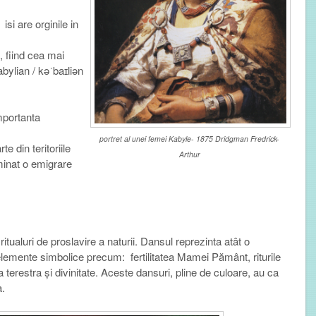
isi are orginile in
, fiind cea mai
bylian / kəˈbaɪliən
mportanta
portret al unei femei Kabyle- 1875 Dridgman Fredrick-
e din teritoriile
Arthur
rminat o emigrare
itualuri de proslavire a naturii
.
Dansul reprezinta
atât
o
 elemente
simbolice
precum:
fertilitatea
Mamei Pământ
,
riturile
 terestra
și
divinitate
. Aceste d
ansuri, pline de culoare, au ca
.