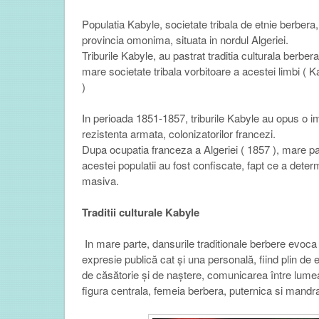
Populatia Kabyle, societate tribala de etnie berbera, 
provincia omonima, situata in nordul Algeriei.
Triburile Kabyle, au pastrat traditia culturala berbera
mare societate tribala vorbitoare a acestei limbi (
Ka
)
In perioada 1851-1857, triburile Kabyle au opus o i
rezistenta armata, colonizatorilor francezi.
Dupa ocupatia franceza a Algeriei ( 1857 ), mare part
acestei populatii au fost confiscate, fapt ce a dete
masiva.
Traditii culturale Kabyle
In mare parte, dansurile
traditionale
berbere
evoca r
expresie
publică
cat
și una personală
, fiind
plin de
de căsătorie
și
de naștere
,
comunicarea
între
lumea
figura centrala, femeia berbera,
puternica si mandra