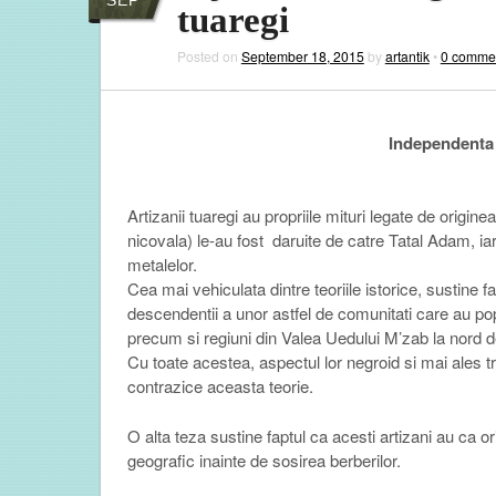
tuaregi
Posted on
September 18, 2015
by
artantik
•
0 comme
Independenta 
Artizanii tuaregi au propriile mituri legate de origine
nicovala) le-au fost
daruite de
catre Tatal Adam, iar 
metalelor.
Cea mai vehiculata dintre teoriile istorice, sustine fa
descendentii
a unor astfel de comunitati care au po
precum si
regiuni
din Valea Uedului M’zab la nord 
Cu toate acestea, aspectul lor negroid si mai ales tra
contrazice aceasta teorie.
O alta teza sustine faptul ca acesti artizani au ca o
geografic inainte de sosirea berberilor.