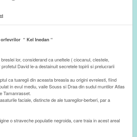
nt
orfevrilor “ Kel Inedan “
a breslei lor, considerand ca uneltele ( ciocanul, clestele,
profetul David le-a destainuit secretele topirii si prelucrarii
ptul ca tuaregii din aceasta breasla au origini evreiesti, fiind
pulat in evul mediu,
vaile Souss si Draa
din sudul muntilor Atlas
de Tamanrasset.
saturile faciale, distincte de ale tuaregilor-berberi, par a
rigine o straveche populatie negroida, care traia in acest areal