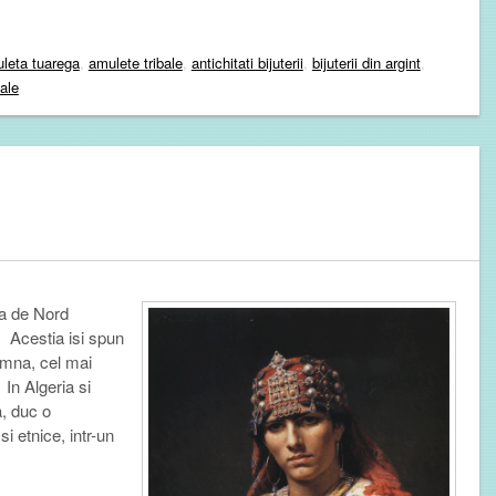
leta tuarega
,
amulete tribale
,
antichitati bijuterii
,
bijuterii din argint
,
bale
ica de Nord
r.
Acestia isi spun
amna, cel mai
 In Algeria si
a, duc o
i etnice, intr-un