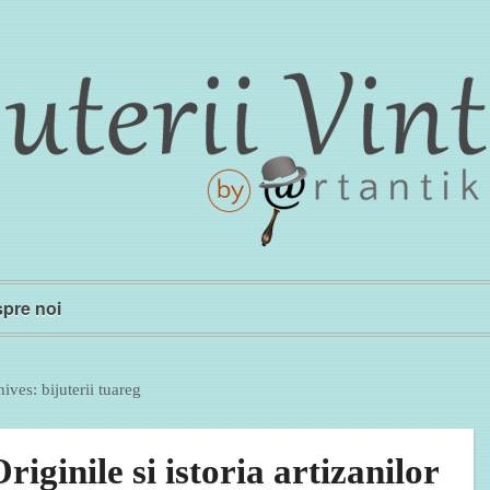
pre noi
hives:
bijuterii tuareg
riginile si istoria artizanilor