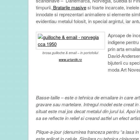
scandinave – Danemarca, Norvegia, Suedia si Finla
timpurii.
Bratarile masive
si foarte incarcate, inele
innodate si reprezentari animaliere si elemente sim
evidentiau metalul folosit, in special argintul, iar an
Aproape de incep
indigene pentru 
prin arta email
brosa guilloche & email – in portofoliul
David­-Andersen
www.artantik.ro
bijuterii cu spe
moda Art Noveau
Basse-taille – este o tehnica de emailare in care arti
gravare sau martelare. Intregul model este creat in a
situat este mai jos decat metalul din jurul lui. Apoi 
sa se reflecte in relief si creand astfel un efect artis
Plique-a-jour (denumirea franceza pentru “a lasa in 
este aplicat in celule. Similara cu tehnica cloisonne,