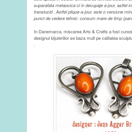
suparafata metaocica ci in decupaje a-jour, astfel i
translucid . Astfel plique-a-jour, este o versiune mini
punct de vedere tehnic: consum mare de timp (pana l
In Danemarca, miscarea Arts & Crafts a fost cunos
designul bijuteriilor se baza mult pe calitatea scu
.