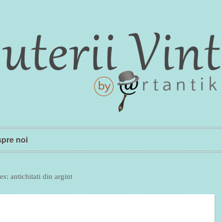
pre noi
es:
antichitati din argint