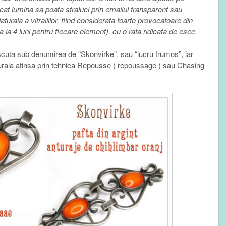
ncat lumina sa poata straluci prin emailul transparent sau
aturala a vitraliilor, fiind considerata foarte provocatoare din
a 4 luni pentru fiecare element), cu o rata ridicata de esec.
cuta sub denumirea de “Skonvirke”, sau “lucru frumos”, iar
lpturala atinsa prin tehnica Repousse ( repoussage ) sau Chasing