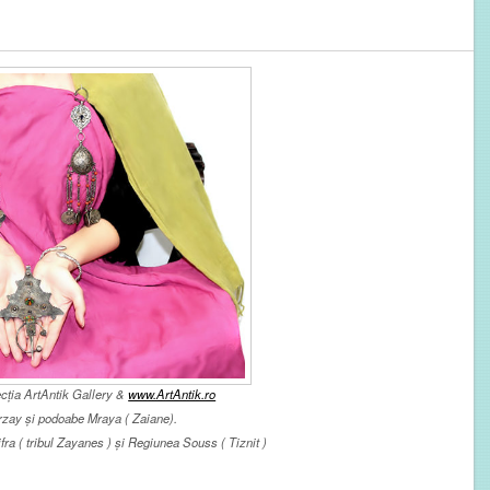
ecția ArtAntik Gallery &
www.ArtAntik.ro
erzay și podoabe Mraya (
Zaiane).
ra ( tribul Zayanes ) și Regiunea Souss ( Tiznit )