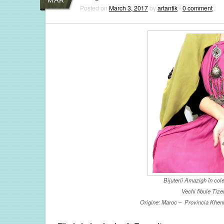
Posted on
March 3, 2017
by
artantik
•
0 comment
Bijuterii Amazigh în col
Vechi fibule Tiz
Origine: Maroc – Provincia Khenif