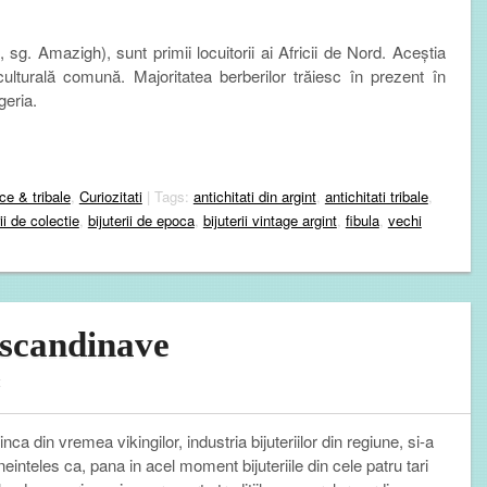
 sg. Amazigh), sunt primii locuitorii ai Africii de Nord. Aceștia
lturală comună. Majoritatea berberilor trăiesc în prezent în
geria.
ice & tribale
,
Curiozitati
| Tags:
antichitati din argint
,
antichitati tribale
,
rii de colectie
,
bijuterii de epoca
,
bijuterii vintage argint
,
fibula
,
vechi
r scandinave
nca din vremea vikingilor, industria bijuteriilor din regiune, si-a
Bineinteles ca, pana in acel moment bijuteriile din cele patru tari