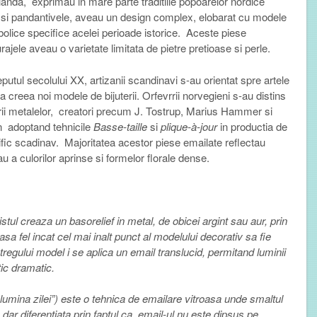
nda, exprimau in mare parte traditiile popoarelor nordice
le si pandantivele, aveau un design complex, elobarat cu modele
bolice specifice acelei perioade istorice. Aceste piese
turajele aveau o varietate limitata de pietre pretioase si perle.
utul secolului XX, artizanii scandinavi s­-au orientat spre artele
a creea noi modele de bijuterii. Orfevrrii norvegieni s-­au distins
arii metalelor, creatori precum J. Tostrup, Marius Hammer si
 adoptand tehnicile
Basse-taille
si
plique-à-jour
in productia de
cific scadinav. Majoritatea acestor piese emailate reflectau
 a culorilor aprinse si formelor florale dense.
stul creaza un basorelief in metal, de obicei argint sau aur, prin
sa fel incat cel mai inalt punct al modelului decorativ sa fie
intregului model i se aplica un email translucid, permitand luminii
tic dramatic.
lumina zilei”) este o tehnica de emailare vitroasa unde smaltul
 dar diferentiata prin faptul ca, email-ul nu este dipsus pe