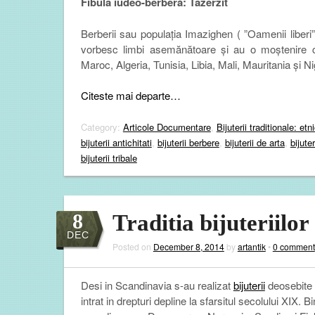
Fibula iudeo-berberă: Tazerzit
Berberii sau populația Imazighen ( ”Oamenii liberi”,
vorbesc limbi asemănătoare și au o moștenire cu
Maroc, Algeria, Tunisia, Libia, Mali, Mauritania și Ni
Citeste mai departe…
Category:
Articole Documentare
,
Bijuterii traditionale: etn
bijuterii antichitati
,
bijuterii berbere
,
bijuterii de arta
,
bijute
bijuterii tribale
8
Traditia bijuteriilo
DEC
Posted on
December 8, 2014
by
artantik
•
0 comment
Desi in Scandinavia s-au realizat
bijuterii
deosebite i
intrat in drepturi depline la sfarsitul secolului XIX. 