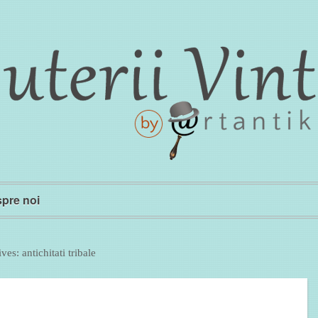
pre noi
ives:
antichitati tribale