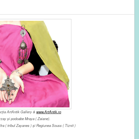
ecția ArtAntik Gallery &
www.ArtAntik.ro
erzay și podoabe Mraya (
Zaiane).
ra ( tribul Zayanes ) și Regiunea Souss ( Tiznit )