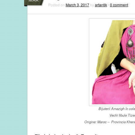
Posted on
March 3, 2017
by
artantik
•
0 comment
Bijuterii Amazigh în col
Vechi fibule Tiz
Origine: Maroc – Provincia Khenif